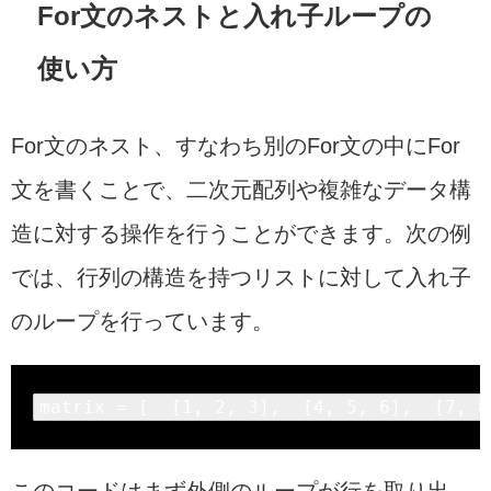
For文のネストと入れ子ループの
使い方
For文のネスト、すなわち別のFor文の中にFor
文を書くことで、二次元配列や複雑なデータ構
造に対する操作を行うことができます。次の例
では、行列の構造を持つリストに対して入れ子
のループを行っています。
matrix
 = [  [
1
, 
2
, 
3
],  [
4
, 
5
, 
6
],  [
7
, 
8
このコードはまず外側のループが行を取り出