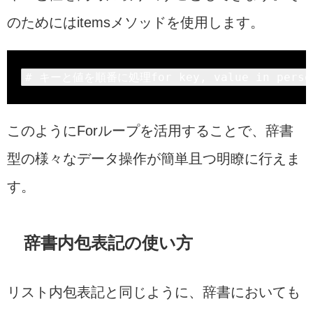
のためにはitemsメソッドを使用します。
# 
キーと値を順番に処理
for
 key, value 
in
 perso
このようにForループを活用することで、辞書
型の様々なデータ操作が簡単且つ明瞭に行えま
す。
辞書内包表記の使い方
リスト内包表記と同じように、辞書においても