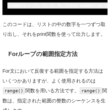
numbers = [
1
, 
2
, 
3
, 
4
, 
5
]
for
 number 
in
nu
このコードは、リストの中の数字を一つずつ取
り出し、それをprint関数を使って出力します。
Forループの範囲指定方法
For文において反復する範囲を指定する方法は
いくつかありますが、よく使用されるのは
range
()
関数を用いる方法です。
range
()
関
数は、指定された範囲の整数のシーケンスを生