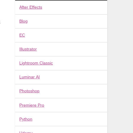
After Effects
ス
Blog
管
EC
Illustrator
Lightroom Classic
た
Luminar AI
ン
Photoshop
Premiere Pro
Python
Udemy